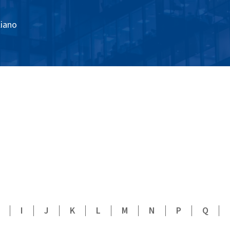
liano
I
J
K
L
M
N
P
Q