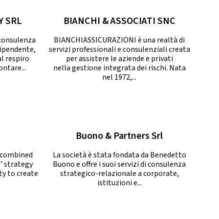
Y SRL
BIANCHI & ASSOCIATI SNC
 consulenza
BIANCHIASSICURAZIONI è una realtà di
dipendente,
servizi professionali e consulenziali creata
al respiro
per assistere le aziende e privati
ntare...
nella gestione integrata dei rischi. Nata
nel 1972,...
Buono & Partners Srl
e combined
La società è stata fondata da Benedetto
’ strategy
Buono e offre i suoi servizi di consulenza
ty to create
strategico-relazionale a corporate,
istituzioni e...