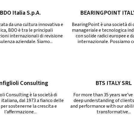
BDO Italia S.p.A.
BEARINGPOINT ITAL
ata da una cultura innovativa e
BearingPoint è una società di
ca, BDO è tra le principali
manageriale e tecnologica in
ioni internazionali di revisione
con solide radici europee e d
sulenza aziendale. Siamo...
internazionale. Possiamo co
nfiglioli Consulting
BTS ITALY SRL
oli Consulting è la società di
For more than 35 years we’v
italiana, dal 1973 a fianco delle
deep understanding of clients
 per sostenerne la crescita e
and performance with our abili
l’affermazione...
transformative...