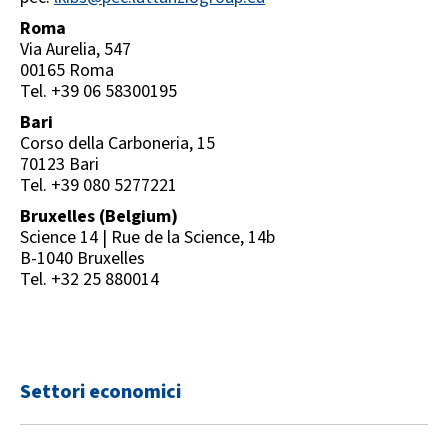
Roma
Via Aurelia, 547
00165 Roma
Tel. +39 06 58300195
Bari
Corso della Carboneria, 15
Il futuro della Consulenza è legato alla sua
70123 Bari
capacità di concepire l’innovazione che serve per
Tel. +39 080 5277221
evolversi in uno scenario in radicale
trasformazione. Questo porta a nuovi modelli
Bruxelles (Belgium)
dove expertise diverse si integrano per
Science 14 | Rue de la Science, 14b
progettare soluzioni di maggiore impatto e
B-1040 Bruxelles
cogliere sfide sempre più complesse.
Tel. +32 25 880014
Ezio Lattanzio
Settori economici