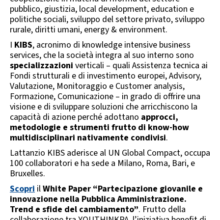
pubblico, giustizia, local development, education e
politiche sociali, sviluppo del settore privato, sviluppo
rurale, diritti umani, energy & environment.
I
KIBS
, acronimo di
knowledge intensive business
services
, che la società integra al suo interno sono
specializzazioni
verticali – quali A
ssistenza tecnica ai
Fondi strutturali e di investimento europei, Advisory,
Valutazione, Monitoraggio e Customer analysis,
Formazione, Comunicazione
– in grado di offrire una
visione e di sviluppare soluzioni che arricchiscono la
capacità di azione perché adottano
approcci,
metodologie e strumenti frutto di know-how
multidisciplinari nativamente condivisi
.
Lattanzio KIBS aderisce al UN Global Compact, occupa
100 collaboratori e ha sede a Milano, Roma, Bari, e
Bruxelles.
Scopri
il
White Paper “Partecipazione giovanile e
innovazione nella Pubblica Amministrazione.
Trend e sfide del cambiamento”
. Frutto della
collaborazione tra YOUTHINKPA, l’iniziativa benefit di