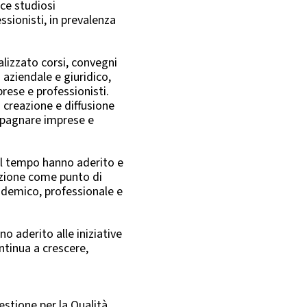
sce studiosi
ssionisti, in prevalenza
alizzato corsi, convegni
 aziendale e giuridico,
prese e professionisti.
a creazione e diffusione
mpagnare imprese e
l tempo hanno aderito e
iazione come punto di
ademico, professionale e
no aderito alle iniziative
ntinua a crescere,
estione per la Qualità