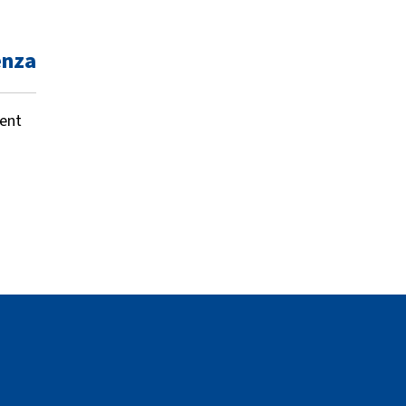
enza
ent