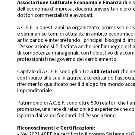
Associazione Culturale Economia e Finanza
riuni
dell’economia d’impresa, docenti universitari e profe
dottori commercialisti e avvocati.
A.C.E.F. in questi anni ha organizzato, promosso e re
e seminari su temi di attualità in ambito economico-
anticipando e interpretando i principali bisogni di im
L’Associazione si è distinta anche per l’impegno nell
di competenze manageriali, con l’obiettivo di acco
professionisti nel governo del cambiamento.
Capitale di A.C.E.F. sono gli oltre
500 relatori
che ne
contribuito alle sue iniziative, accreditando l’assoc
riferimento qualificato per il dialogo tra mondo acc
imprenditoriale.
Patrimonio di A.C.E.F. sono oltre 500 relatori che han
promosse, una rete di relazioni ed esperienze che co
ispirata dai valori fondanti dell’Associazione.
Riconoscimenti e Certificazioni:
• Nel 2021 ACEF ha certificato il proprio Sistema di G