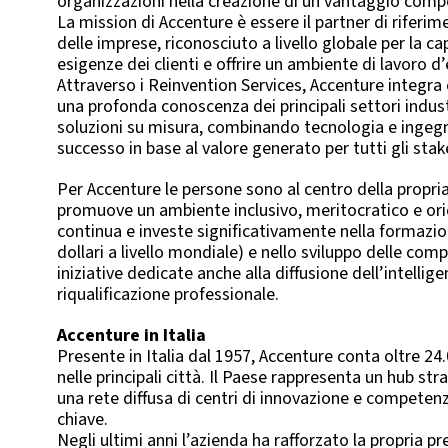
organizzazioni nella creazione di un vantaggio compe
La mission di Accenture è essere il partner di riferim
delle imprese, riconosciuto a livello globale per la ca
esigenze dei clienti e offrire un ambiente di lavoro d
Attraverso i Reinvention Services, Accenture integra
una profonda conoscenza dei principali settori indust
soluzioni su misura, combinando tecnologia e ingeg
successo in base al valore generato per tutti gli stak
Per Accenture le persone sono al centro della propri
promuove un ambiente inclusivo, meritocratico e orie
continua e investe significativamente nella formazion
dollari a livello mondiale) e nello sviluppo delle com
iniziative dedicate anche alla diffusione dell’intelligen
riqualificazione professionale.
Accenture in Italia
Presente in Italia dal 1957, Accenture conta oltre 24
nelle principali città. Il Paese rappresenta un hub str
una rete diffusa di centri di innovazione e competen
chiave.
Negli ultimi anni l’azienda ha rafforzato la propria 