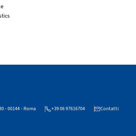
te
stics
 30 - 00144 - Roma
+39 06 97616704
Contatti