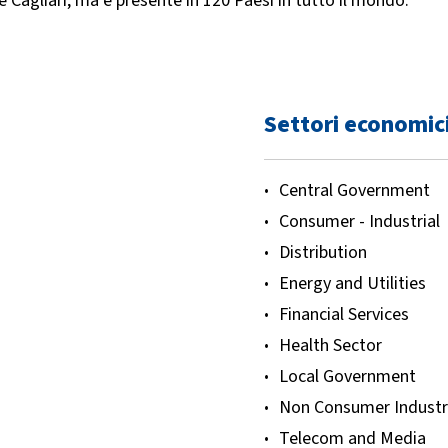
 e Cagliari, ma è presente in 120 Paesi in tutto il mondo.
 valore dell’IA si
tal divide e produrre
Settori economic
Central Government
Consumer - Industrial
Distribution
Energy and Utilities
Financial Services
Health Sector
Local Government
Non Consumer Industr
Telecom and Media