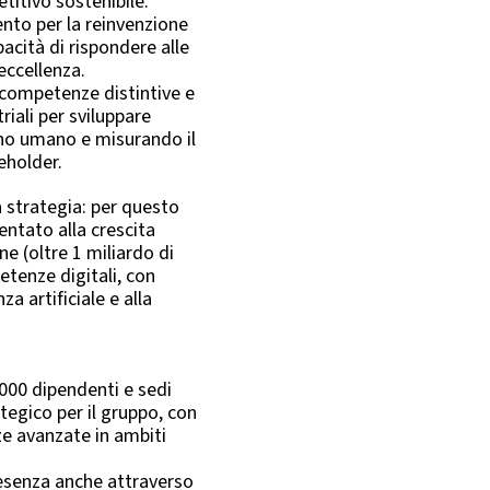
titivo sostenibile.
ento per la reinvenzione
pacità di rispondere alle
’eccellenza.
 competenze distintive e
riali per sviluppare
no umano e misurando il
eholder.
a strategia: per questo
ntato alla crescita
e (oltre 1 miliardo di
petenze digitali, con
za artificiale e alla
.000 dipendenti e sedi
ategico per il gruppo, con
ze avanzate in ambiti
presenza anche attraverso